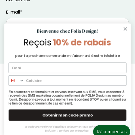
E-mail
*
Bienvenue chez Folia Design!
S'inscrire
Reçois
10% de rabais
pour ta prochaine commande en t'abonnant à notre infolettre
© 2026
Folia Design
.
En soumettant ce formulaire et en vous inscrivant aux SMS, vous consentez à
recevoir des SMS marketing occasionnellement de FOLIA Design au numéro
fourni. Désabonnez-vous à tout moment en répondant STOP ou en cliquant sur
le lien de désabonnement (le cas échéant).
Obtenir mon code promo
Le code promotionnel s'applique uniquement aux achats boutique.
Exclusion : services aux entreprises.