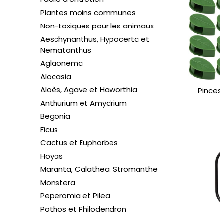
Plantes moins communes
Non-toxiques pour les animaux
Aeschynanthus, Hypocerta et
Nematanthus
Aglaonema
Alocasia
Aloès, Agave et Haworthia
Pince
Anthurium et Amydrium
Begonia
Ficus
Cactus et Euphorbes
Hoyas
Maranta, Calathea, Stromanthe
Monstera
Peperomia et Pilea
Pothos et Philodendron