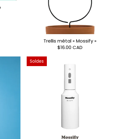
e
Trellis métal « Mossify »
$16.00 CAD
Soldes