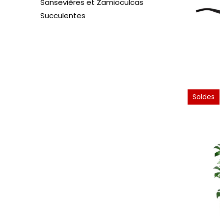
Sansevières et Zamioculcas
Succulentes
Soldes