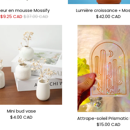
teur en mousse Mossify
Lumière croissance « Mos
$9.25 CAD
$37.00 CAD
$42.00 CAD
Mini bud vase
$4.00 CAD
Attrape-soleil Prismatic 
$15.00 CAD