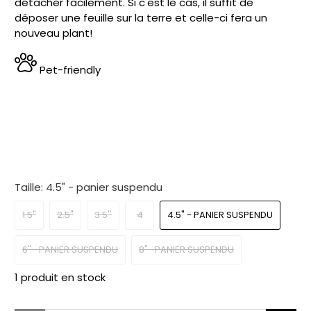
détacher facilement. Si c'est le cas, il suffit de
déposer une feuille sur la terre et celle-ci fera un
nouveau plant!
Pet-friendly
Taille:
4.5" - panier suspendu
1.5"
2.5"
3.5''
4
4.5" - PANIER SUSPENDU
6''- PANIER SUSPENDU
8"- PANIER SUSPENDU
1 produit en stock