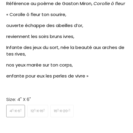
Référence au poème de Gaston Miron,
Corolle ô fleur
« Corolle ô fleur ton sourire,
ouverte échappe des abeilles d’or,
reviennent les soirs bruns ivres,
Infante des jeux du sort, née la beauté aux arches de
tes rives,
nos yeux marée sur ton corps,
enfante pour eux les perles de vivre »
Size:
4" X 6"
4" X 6"
12" X 16"
16" X 20 ''