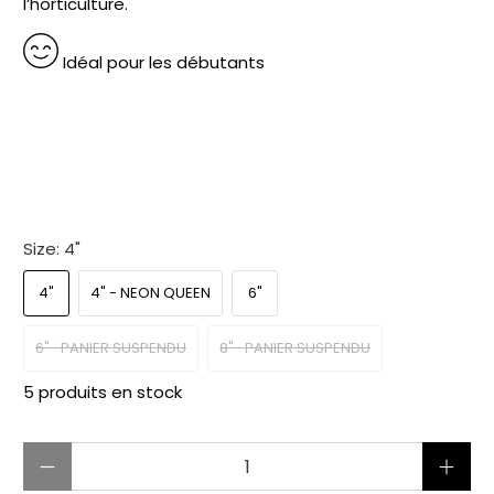
l’horticulture.
Idéal pour les débutants
.
Size:
4"
4"
4" - NEON QUEEN
6"
6"- PANIER SUSPENDU
8"- PANIER SUSPENDU
5 produits en stock
Quantité