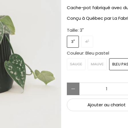
Cache-pot fabriqué avec du 
Conçu à Québec par La Fabr
Taille:
3"
3"
4"
Couleur:
Bleu pastel
SAUGE
MAUVE
BLEU PA
Quantité
Ajouter au chariot