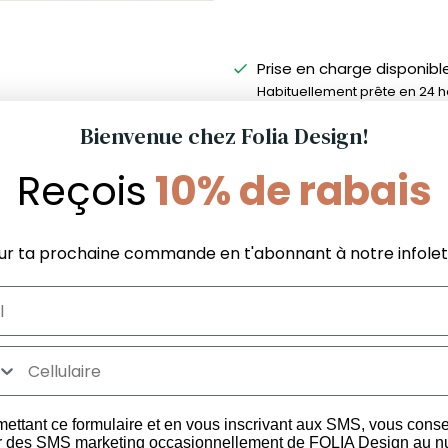
Prise en charge disponibl
Habituellement prête en 24 
Afficher les informations du
Bienvenue chez Folia Design!
Reçois
10% de rabais
Nos recommandations pour toi !
ur ta prochaine commande en t'abonnant à notre infolet
Informations Boutique
Services aux
La différence FOLIA
Politique du m
FAQ Boutique
garanti
Politique de satisfaction et
FAQ Commer
ettant ce formulaire et en vous inscrivant aux SMS, vous cons
les
livraison
r des SMS marketing occasionnellement de FOLIA Design au 
Politique de confidentialité