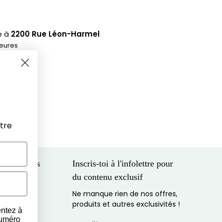
e à
2200 Rue Léon-Harmel
heures
 magasin
tre
 entreprises
Inscris-toi à l'infolettre pour
du contenu exclusif
eilleur prix
Ne manque rien de nos offres,
cial
produits et autres exclusivités !
entez à
numéro