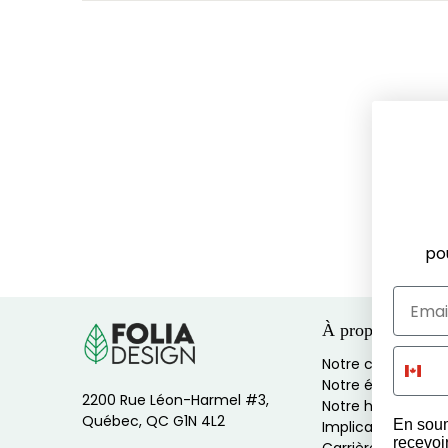
po
À propos
Notre culture
Notre équipe
2200 Rue Léon-Harmel #3,
Notre histoire
Québec, QC G1N 4L2
En soum
Implications socia
recevoi
Carrières