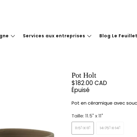
igne
Services aux entreprises
Blog Le Feuille
Pot Holt
$182.00 CAD
Épuisé
Pot en céramique avec sou
Taille:
11.5" x 11"
11.5" X 11"
14.75" X 14"