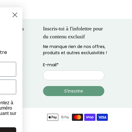
 entreprises
Inscris-toi à l'infolettre pour
du contenu exclusif
eilleur prix
Ne manque rien de nos offres,
cial
tre
produits et autres exclusivités !
E-mail
*
S'inscrire
entez à
numéro
uant sur