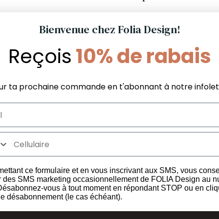
Bienvenue chez Folia Design!
Reçois
10% de rabais
Informations Boutique
Services aux
La différence FOLIA
Politique du m
FAQ Boutique
garanti
Politique de satisfaction et
FAQ Commer
ur ta prochaine commande en t'abonnant à notre infolet
les
livraison
Politique de confidentialité
Termes et conditions
ettant ce formulaire et en vous inscrivant aux SMS, vous cons
r des SMS marketing occasionnellement de FOLIA Design au 
 Désabonnez-vous à tout moment en répondant STOP ou en cliq
 de désabonnement (le cas échéant).