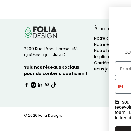
À propos
Notre culture
Notre équipe
2200 Rue Léon-Harmel #3,
Notre histoire
po
Québec, QC G1N 4L2
Implications socia
Carrières
Suis nos réseaux sociaux
Nous joindre
pour du contenu quotidien !
En soum
recevoi
fourni.
© 2026
Folia Design
.
le lien