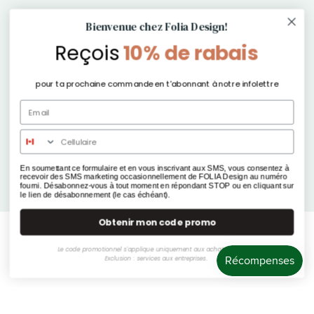
Inscris-toi à l'infolettre pour du contenu exclusif
Bienvenue chez Folia Design!
Reçois
10% de rabais
Ne manque rien de nos offres, produits et autres
exclusivités !
pour ta prochaine commande en t'abonnant à notre infolettre
E-mail
*
S'inscrire
En soumettant ce formulaire et en vous inscrivant aux SMS, vous consentez à
recevoir des SMS marketing occasionnellement de FOLIA Design au numéro
fourni. Désabonnez-vous à tout moment en répondant STOP ou en cliquant sur
le lien de désabonnement (le cas échéant).
Obtenir mon code promo
© 2026
Folia Design
.
Le code promotionnel s'applique uniquement aux achats boutique.
Exclusion : services aux entreprises.