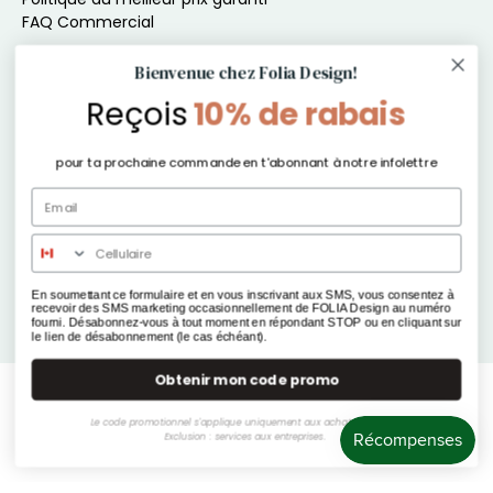
FAQ Commercial
Inscris-toi à l'infolettre pour du contenu exclusif
Bienvenue chez Folia Design!
Reçois
10% de rabais
Ne manque rien de nos offres, produits et autres
exclusivités !
pour ta prochaine commande en t'abonnant à notre infolettre
E-mail
*
S'inscrire
En soumettant ce formulaire et en vous inscrivant aux SMS, vous consentez à
recevoir des SMS marketing occasionnellement de FOLIA Design au numéro
fourni. Désabonnez-vous à tout moment en répondant STOP ou en cliquant sur
le lien de désabonnement (le cas échéant).
Obtenir mon code promo
© 2026
Folia Design
.
Le code promotionnel s'applique uniquement aux achats boutique.
Exclusion : services aux entreprises.