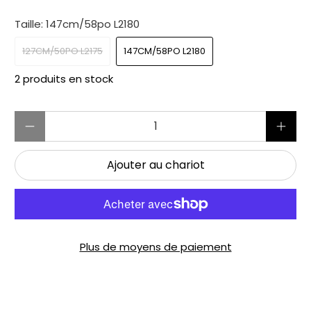
Taille:
147cm/58po L2180
127CM/50PO L2175
147CM/58PO L2180
2 produits en stock
Quantité
Ajouter au chariot
Plus de moyens de paiement