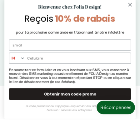
Inscris-toi à l'infolettre pour du contenu exclusif
Bienvenue chez Folia Design!
Reçois
10% de rabais
Ne manque rien de nos offres, produits et autres
exclusivités !
pour ta prochaine commande en t'abonnant à notre infolettre
E-mail
*
S'inscrire
En soumettant ce formulaire et en vous inscrivant aux SMS, vous consentez à
recevoir des SMS marketing occasionnellement de FOLIA Design au numéro
fourni. Désabonnez-vous à tout moment en répondant STOP ou en cliquant sur
le lien de désabonnement (le cas échéant).
Obtenir mon code promo
© 2026
Folia Design
.
Le code promotionnel s'applique uniquement aux achats boutique.
Exclusion : services aux entreprises.