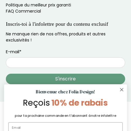
Politique du meilleur prix garanti
FAQ Commercial
Inscris-toi à l'infolettre pour du contenu exclusif
Ne manque rien de nos offres, produits et autres
exclusivités !
E-mail
*
Bienvenue chez Folia Design!
Reçois
10% de rabais
S'inscrire
pour ta prochaine commande en t'abonnant à notre infolettre
© 2026
Folia Design
.
En soumettant ce formulaire et en vous inscrivant aux SMS, vous consentez à