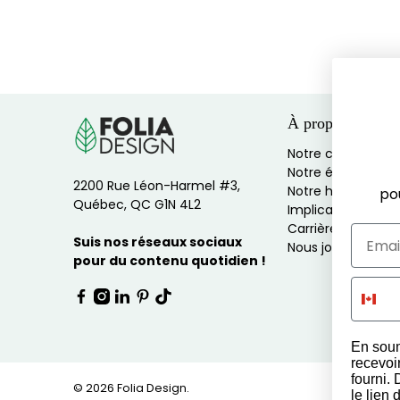
À propos
Notre culture
Notre équipe
2200 Rue Léon-Harmel #3,
Notre histoire
po
Québec, QC G1N 4L2
Implications socia
Carrières
Suis nos réseaux sociaux
Nous joindre
pour du contenu quotidien !
En soum
recevoi
fourni.
© 2026
Folia Design
.
le lien