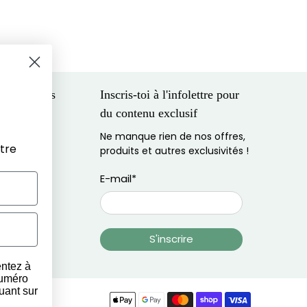
 entreprises
Inscris-toi à l'infolettre pour
du contenu exclusif
eilleur prix
Ne manque rien de nos offres,
cial
tre
produits et autres exclusivités !
E-mail
*
S'inscrire
entez à
numéro
uant sur