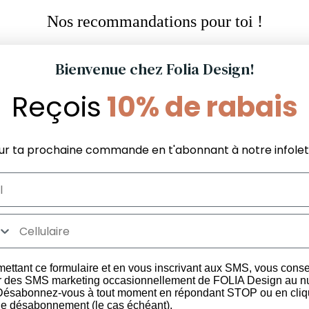
Nos recommandations pour toi !
Bienvenue chez Folia Design!
Reçois
10% de rabais
Informations Boutique
Services aux
La différence FOLIA
Politique du m
FAQ Boutique
garanti
Politique de satisfaction et
FAQ Commer
ur ta prochaine commande en t'abonnant à notre infolet
les
livraison
Politique de confidentialité
Termes et conditions
ettant ce formulaire et en vous inscrivant aux SMS, vous cons
r des SMS marketing occasionnellement de FOLIA Design au 
 Désabonnez-vous à tout moment en répondant STOP ou en cliq
 de désabonnement (le cas échéant).