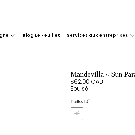
igne
Blog Le Feuillet
Services aux entreprises
Mandevilla « Sun Par
$62.00 CAD
Épuisé
Taille:
10"
10"