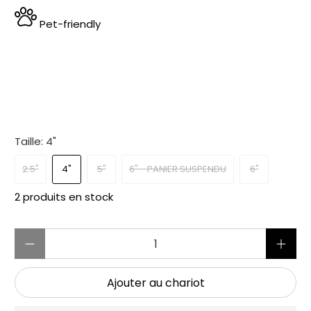
Pet-friendly
Taille:
4"
2.5"
4"
5"
6" - PANIER SUSPENDU
6"
2 produits en stock
Quantité
Ajouter au chariot