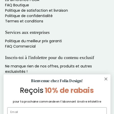
FAQ Boutique
Politique de satisfaction et livraison
Politique de confidentialité
Termes et conditions
Services aux entreprises
Politique du meilleur prix garanti
FAQ Commercial
Inscris-toi à l'infolettre pour du contenu exclusif
Bienvenue chez Folia Design!
Ne manque rien de nos offres, produits et autres
Reçois
10% de rabais
exclusivités !
E-mail
*
pour ta prochaine commande en t'abonnant à notre infolettre
S'inscrire
En soumettant ce formulaire et en vous inscrivant aux SMS, vous consentez à