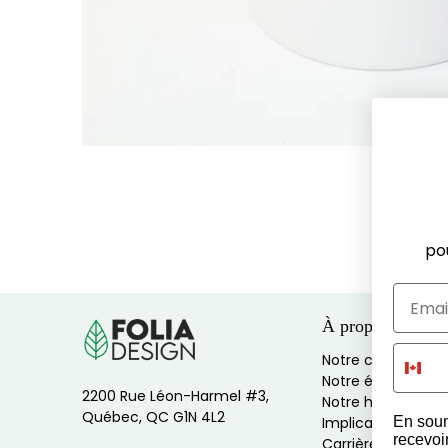
po
À propos
Notre culture
Notre équipe
2200 Rue Léon-Harmel #3,
Notre histoire
Québec, QC G1N 4L2
En soum
Implications socia
recevoi
Carrières