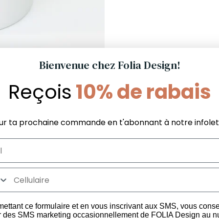
Bienvenue chez Folia Design!
Reçois
10% de rabais
Nos recommandations pour toi !
ur ta prochaine commande en t'abonnant à notre infolet
Informations Boutique
Services aux
La différence FOLIA
Politique du m
FAQ Boutique
garanti
Politique de satisfaction et
FAQ Commer
ettant ce formulaire et en vous inscrivant aux SMS, vous cons
les
livraison
r des SMS marketing occasionnellement de FOLIA Design au 
Politique de confidentialité