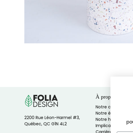
po
À propos
Notre culture
Notre équipe
2200 Rue Léon-Harmel #3,
Notre histoire
Québec, QC G1N 4L2
Implications socia
En soum
Carrières
recevoi