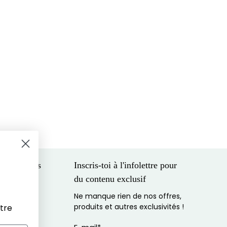
tre
 entreprises
Inscris-toi à l'infolettre pour
du contenu exclusif
eilleur prix
Ne manque rien de nos offres,
cial
produits et autres exclusivités !
entez à
numéro