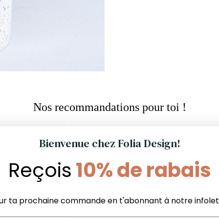
Bienvenue chez Folia Design!
Reçois
10% de rabais
Nos recommandations pour toi !
ur ta prochaine commande en t'abonnant à notre infolet
Informations Boutique
Services aux
La différence FOLIA
Politique du m
FAQ Boutique
garanti
Politique de satisfaction et
FAQ Commer
les
livraison
ettant ce formulaire et en vous inscrivant aux SMS, vous cons
Politique de confidentialité
r des SMS marketing occasionnellement de FOLIA Design au 