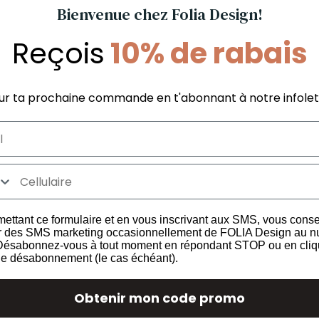
Bienvenue chez Folia Design!
Reçois
10% de rabais
Nos recommandations pour toi !
ur ta prochaine commande en t'abonnant à notre infolet
Informations Boutique
Services aux
La différence FOLIA
Politique du m
FAQ Boutique
garanti
Politique de satisfaction et
FAQ Commer
ettant ce formulaire et en vous inscrivant aux SMS, vous cons
les
livraison
r des SMS marketing occasionnellement de FOLIA Design au 
Politique de confidentialité
 Désabonnez-vous à tout moment en répondant STOP ou en cliq
Termes et conditions
 de désabonnement (le cas échéant).
Obtenir mon code promo