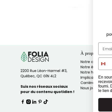
po
À propos
Notre culture
Notre équipe
2200 Rue Léon-Harmel #3,
Notre histoire
Québec, QC G1N 4L2
En soum
Implications socia
recevoi
Carrières
fourni.
Suis nos réseaux sociaux
Nous joindre
le lien
pour du contenu quotidien !